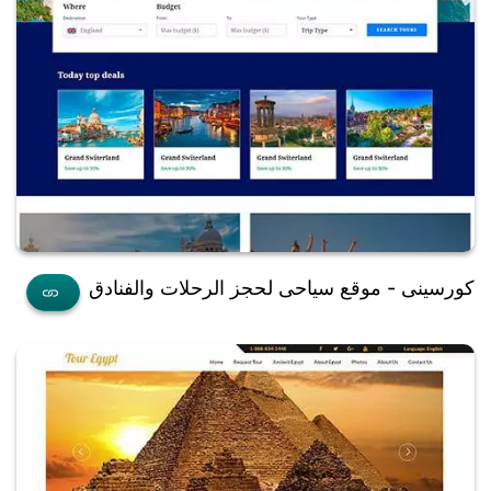
كورسينى - موقع سياحى لحجز الرحلات والفنادق