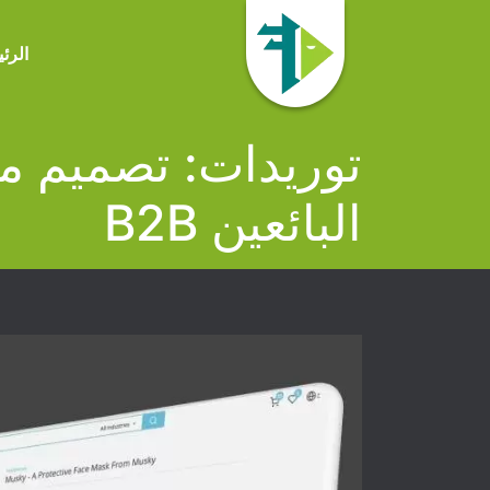
الرئ
توريدات: تصميم مت
البائعين B2B