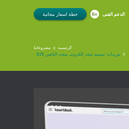
الدعم الفنى
En
الرئيسيه
مشروعاتنا
توريدات: تصميم متجر الكترونى متعدد البائعين B2B