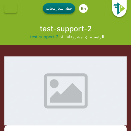
En
test-support-2
الرئيسيه
مشروعاتنا
test-support-2